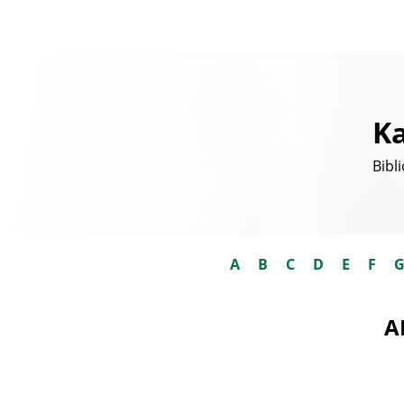
Ka
Bibl
A
B
C
D
E
F
A