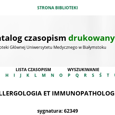
STRONA BIBLIOTEKI
talog czasopism
drukowany
ioteki Głównej Uniwersytetu Medycznego w Białymstoku
LISTA CZASOPISM
WYSZUKIWANIE
G
H
I
J
K
L
M
N
O
P
Q
R
S
Ś
T
LLERGOLOGIA ET IMMUNOPATHOLOG
sygnatura: 62349