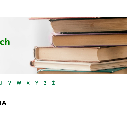
ch
U
V
W
X
Y
Z
Ż
IA