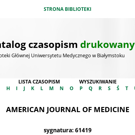
STRONA BIBLIOTEKI
talog czasopism
drukowany
ioteki Głównej Uniwersytetu Medycznego w Białymstoku
LISTA CZASOPISM
WYSZUKIWANIE
G
H
I
J
K
L
M
N
O
P
Q
R
S
Ś
T
AMERICAN JOURNAL OF MEDICINE
sygnatura: 61419