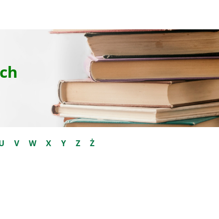
ch
U
V
W
X
Y
Z
Ż