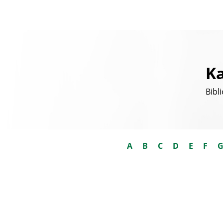
Ka
Bibl
A
B
C
D
E
F