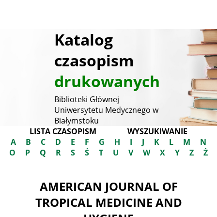
Katalog
czasopism
drukowanych
Biblioteki Głównej
Uniwersytetu Medycznego w
Białymstoku
LISTA CZASOPISM
WYSZUKIWANIE
A
B
C
D
E
F
G
H
I
J
K
L
M
N
O
P
Q
R
S
Ś
T
U
V
W
X
Y
Z
Ż
AMERICAN JOURNAL OF
TROPICAL MEDICINE AND