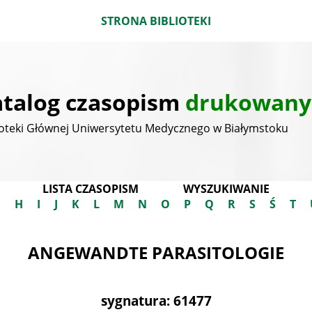
STRONA BIBLIOTEKI
talog czasopism
drukowany
ioteki Głównej Uniwersytetu Medycznego w Białymstoku
LISTA CZASOPISM
WYSZUKIWANIE
G
H
I
J
K
L
M
N
O
P
Q
R
S
Ś
T
ANGEWANDTE PARASITOLOGIE
sygnatura: 61477