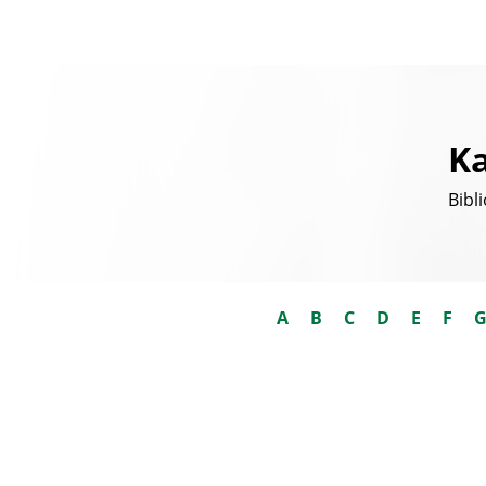
Ka
Bibl
A
B
C
D
E
F