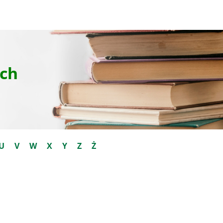
ch
U
V
W
X
Y
Z
Ż