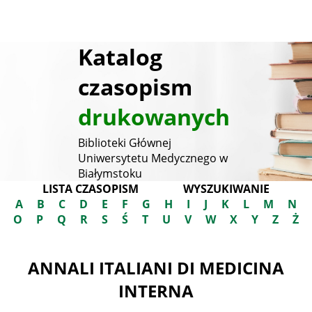
Katalog
czasopism
drukowanych
Biblioteki Głównej
Uniwersytetu Medycznego w
Białymstoku
LISTA CZASOPISM
WYSZUKIWANIE
A
B
C
D
E
F
G
H
I
J
K
L
M
N
O
P
Q
R
S
Ś
T
U
V
W
X
Y
Z
Ż
ANNALI ITALIANI DI MEDICINA
INTERNA