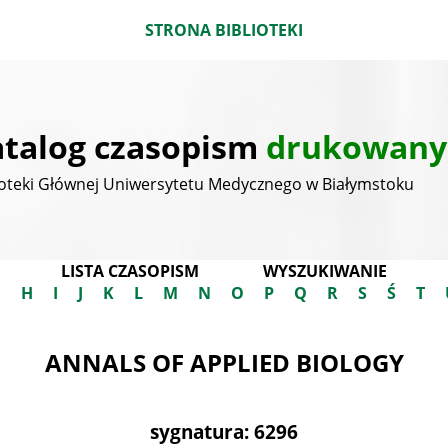
STRONA BIBLIOTEKI
talog czasopism
drukowany
ioteki Głównej Uniwersytetu Medycznego w Białymstoku
LISTA CZASOPISM
WYSZUKIWANIE
G
H
I
J
K
L
M
N
O
P
Q
R
S
Ś
T
ANNALS OF APPLIED BIOLOGY
sygnatura: 6296