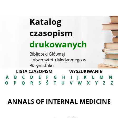
Katalog
czasopism
drukowanych
Biblioteki Głównej
Uniwersytetu Medycznego w
Białymstoku
LISTA CZASOPISM
WYSZUKIWANIE
A
B
C
D
E
F
G
H
I
J
K
L
M
N
O
P
Q
R
S
Ś
T
U
V
W
X
Y
Z
Ż
ANNALS OF INTERNAL MEDICINE