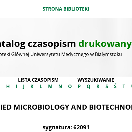
STRONA BIBLIOTEKI
talog czasopism
drukowany
ioteki Głównej Uniwersytetu Medycznego w Białymstoku
LISTA CZASOPISM
WYSZUKIWANIE
G
H
I
J
K
L
M
N
O
P
Q
R
S
Ś
T
IED MICROBIOLOGY AND BIOTECHN
sygnatura: 62091