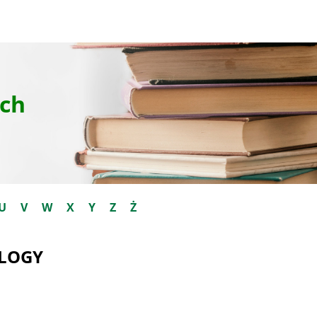
ch
U
V
W
X
Y
Z
Ż
OLOGY