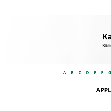
Ka
Bibl
A
B
C
D
E
F
APPL