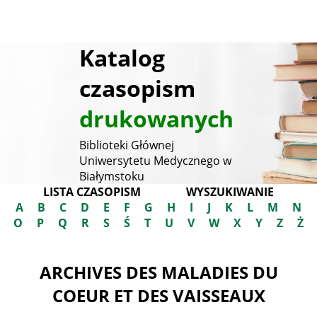
Katalog
czasopism
drukowanych
Biblioteki Głównej
Uniwersytetu Medycznego w
Białymstoku
LISTA CZASOPISM
WYSZUKIWANIE
A
B
C
D
E
F
G
H
I
J
K
L
M
N
O
P
Q
R
S
Ś
T
U
V
W
X
Y
Z
Ż
ARCHIVES DES MALADIES DU
COEUR ET DES VAISSEAUX