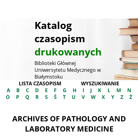
Katalog
czasopism
drukowanych
Biblioteki Głównej
Uniwersytetu Medycznego w
Białymstoku
LISTA CZASOPISM
WYSZUKIWANIE
A
B
C
D
E
F
G
H
I
J
K
L
M
N
O
P
Q
R
S
Ś
T
U
V
W
X
Y
Z
Ż
ARCHIVES OF PATHOLOGY AND
LABORATORY MEDICINE